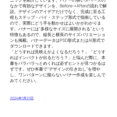
ニックを紹介しています。バナーの狭いスペースの
なかで有効なデザインを、Before→Afterの流れで解
説。デザインのアイデアだけでなく、完成に至る工
程もステップ・バイ・ステップ形式で指南している
ので、実際にどう手を動かせばよいかがわかりま
す。バナーには“多様なサイズに展開される”という
特徴もあるので、縦長と横長のサイズバリエーショ
ンも掲載。バナーデータはPSD形式またはAI形式で
ダウンロードできます。
「どうすれば見映えがよくなるだろう？」「どうす
ればインパクトが出るだろう？」と悩んだ際に、本
書をパラパラっとめくれば必ずヒントが見つかるは
ずです。ぜひ本書で“デザインの引き出し”を増や
し、ワンパターンに陥らないバナー作成を楽しんで
みてください。
2024年1月21日